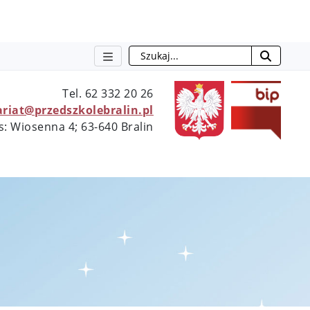
Szukaj
otwie
Tel. 62 332 20 26
ariat@przedszkolebralin.pl
s: Wiosenna 4; 63-640 Bralin