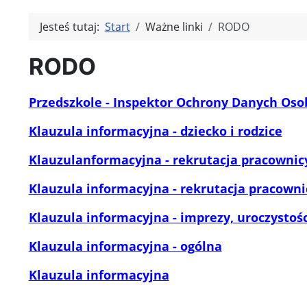
Jesteś tutaj:
Start
Ważne linki
RODO
RODO
Przedszkole - Inspektor Ochrony Danych Oso
Klauzula informacyjna - dziecko i rodzice
Klauzula
nformacyjna - rekrutacja pracownic
Klauzula informacyjna - rekrutacja pracowni
Klauzula informacyjna - imprezy, uroczystoś
Klauzula informacyjna - ogólna
Klauzula informacyjna