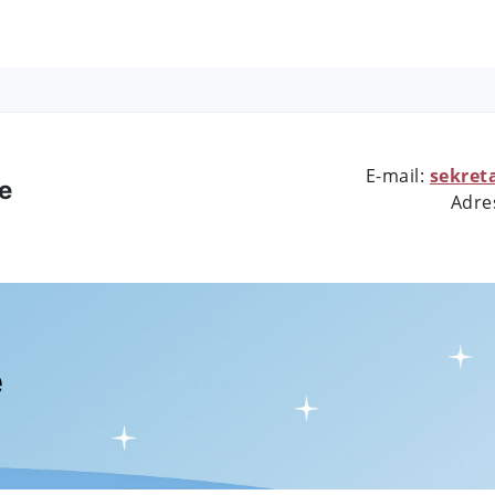
E-mail:
sekret
e
Adre
e