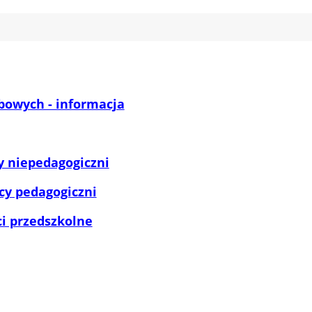
bowych - informacja
y niepedagogiczni
cy pedagogiczni
ci przedszkolne