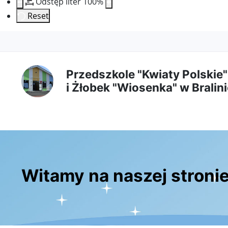
Odstęp liter
100
%
Reset
Przejdź
Przejdź
Przejdź
Przejdź
do
do
do
do
Przedszkole "Kwiaty Polskie"
i Żłobek "Wiosenka" w Bralini
treści
menu
wyszukiwarki
mapy
głównej
nawigacyjnego
strony
Witamy na naszej stroni