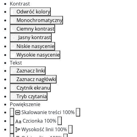
Kontrast
Odwróć kolory
Monochromatyczny
Ciemny kontrast
Jasny kontrast
Niskie nasycenie
Wysokie nasycenie
Tekst
Zaznacz linki
Zaznacz nagłówki
Czytnik ekranu
Tryb czytania
Powiększenie
Skalowanie treści
100
%
Czcionka
100
%
Aa
Wysokość linii
100
%