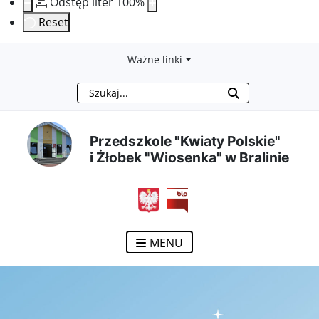
Odstęp liter
100
%
Reset
Przejdź
Przejdź
Przejdź
Przejdź
Ważne linki
Szukaj
do
do
do
do
treści
menu
wyszukiwarki
mapy
Przedszkole "Kwiaty Polskie"
i Żłobek "Wiosenka" w Bralinie
głównej
nawigacyjnego
strony
otwiera się w nowym ok
MENU