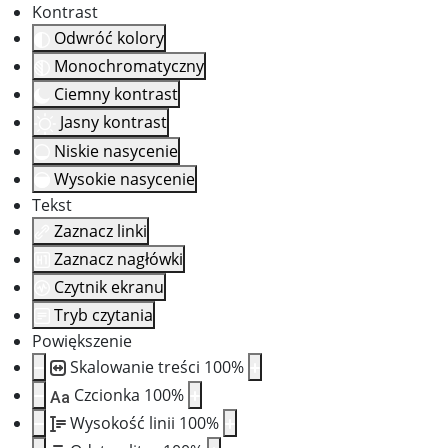
Kontrast
Odwróć kolory
Monochromatyczny
Ciemny kontrast
Jasny kontrast
Niskie nasycenie
Wysokie nasycenie
Tekst
Zaznacz linki
Zaznacz nagłówki
Czytnik ekranu
Tryb czytania
Powiększenie
Skalowanie treści
100
%
Czcionka
100
%
Aa
Wysokość linii
100
%