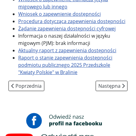
migowego lub innego
Wniosek o zapewnienie dostępności
Procedura dotycząca zapewnienia dostępności
Żądanie zapewnienia dostępności cyfrowej
Informacja o naszej działalności w języku
migowym (PJM): brak informacji
Aktualny raport z zapewnienia dostępności
Raport o stanie zapewnienia dostępności
podmiotu publicznego 2025 Przedszkole
"Kwiaty Polskie" w Bralinie
Poprzednia strona: BIP
Następna stron
Poprzednia
Następna