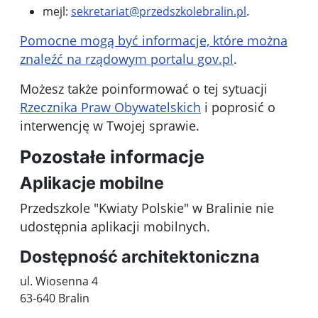
mejl:
sekretariat@przedszkolebralin.pl
.
Pomocne mogą być informacje, które można
znaleźć na rządowym portalu gov.pl
.
Możesz także poinformować o tej sytuacji
Rzecznika Praw Obywatelskich
i poprosić o
interwencję w Twojej sprawie.
Pozostałe informacje
Aplikacje mobilne
Przedszkole "Kwiaty Polskie" w Bralinie nie
udostępnia aplikacji mobilnych.
Dostępność architektoniczna
ul. Wiosenna 4
63-640 Bralin