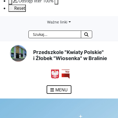
Odstęp liter
100
%
Reset
Przejdź
Przejdź
Przejdź
Przejdź
Ważne linki
Szukaj
do
do
do
do
treści
menu
wyszukiwarki
mapy
Przedszkole "Kwiaty Polskie"
i Żłobek "Wiosenka" w Bralinie
głównej
nawigacyjnego
strony
otwiera się w nowym ok
MENU