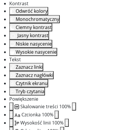
Kontrast
Odwróć kolory
Monochromatyczny
Ciemny kontrast
Jasny kontrast
Niskie nasycenie
Wysokie nasycenie
Tekst
Zaznacz linki
Zaznacz nagłówki
Czytnik ekranu
Tryb czytania
Powiększenie
Skalowanie treści
100
%
Czcionka
100
%
Aa
Wysokość linii
100
%